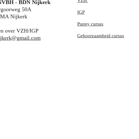
VZH
VBH - BDN Nijkerk
rgoorweg 50A
IGP
 MA Nijkerk
Puppy cursus
en over VZH/IGP
Gehoorzaamheid cursus
ijkerk@gmail.com