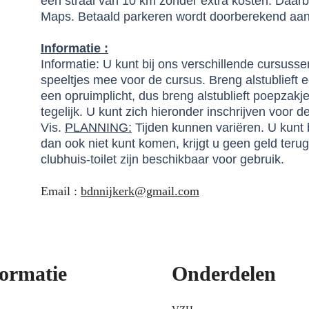
een straal van 10 km zonder extra kosten. Daarb
Maps. Betaald parkeren wordt doorberekend aa
Informatie :
Informatie: U kunt bij ons verschillende cursussen
speeltjes mee voor de cursus. Breng alstublieft 
een opruimplicht, dus breng alstublieft poepzakj
tegelijk. U kunt zich hieronder inschrijven voor
Vis.
PLANNING:
Tijden kunnen variëren. U kunt 
dan ook niet kunt komen, krijgt u geen geld teru
clubhuis-toilet zijn beschikbaar voor gebruik.
Email :
bdnnijkerk@gmail.com
formatie
Onderdelen